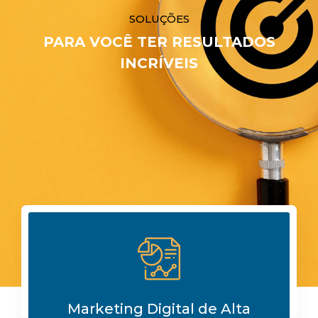
SOLUÇÕES
PARA VOCÊ TER RESULTADOS
INCRÍVEIS
Warning
: Trying to access array offset on value of type bool in
/home3/agenciad/public_html/wp-
content/plugins/rs_addons/inc/vc_addon/rs_service_s
on line
362
Marketing Digital de Alta