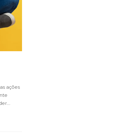
as ações
ente
nder…