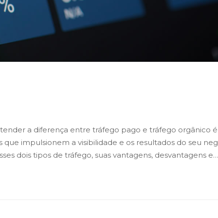
nico: Entenda as Diferenças e Com
tender a diferença entre tráfego pago e tráfego orgânico é
 que impulsionem a visibilidade e os resultados do seu ne
sses dois tipos de tráfego, suas vantagens, desvantagens e